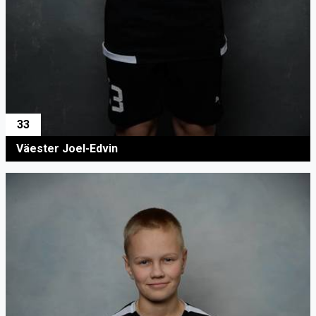
33
Väester Joel-Edvin