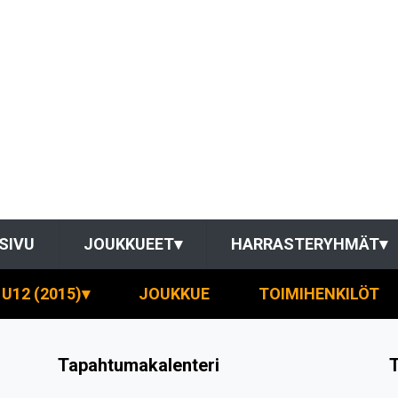
SIVU
JOUKKUEET
▾
HARRASTERYHMÄT
▾
U12 (2015)
▾
JOUKKUE
TOIMIHENKILÖT
Tapahtumakalenteri
T