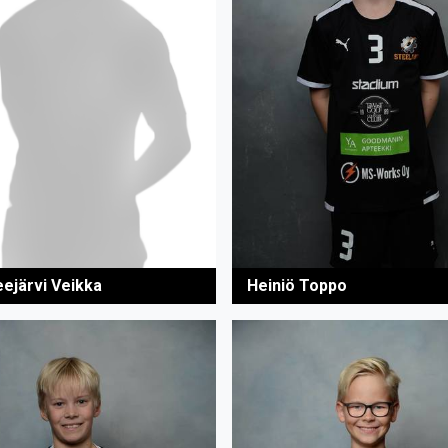
eejärvi Veikka
Heiniö Toppo