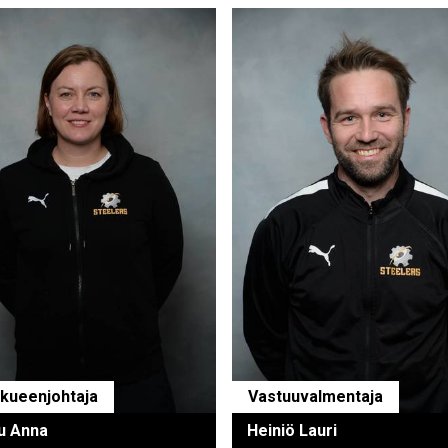
kueenjohtaja
Vastuuvalmentaja
u Anna
Heiniö Lauri