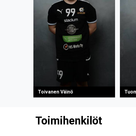
Toivanen Väinö
Tuom
Toimihenkilöt