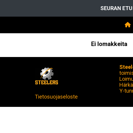
SEURAN ETU
Ei lomakkeita
Steel
toimi
Loim
Härkä
Y-tun
Tietosuojaseloste