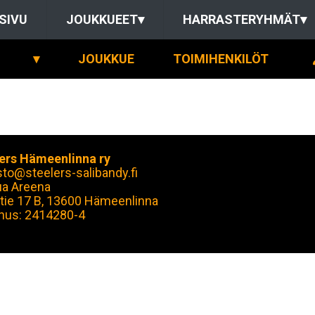
SIVU
JOUKKUEET
▾
HARRASTERYHMÄT
▾
▾
JOUKKUE
TOIMIHENKILÖT
ers Hämeenlinna ry
sto@steelers-salibandy.fi
ua Areena
tie 17 B, 13600 Hämeenlinna
nus: 2414280-4