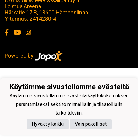
toimisto@steelers-salibandy.fi
Loimua Areena
Härkätie 17 B, 13600 Hämeenlinna
Y-tunnus: 2414280-4
Powered by
Käytämme sivustollamme evästeitä
Käytämme sivustollamme evästeitä käyttökokemuksen
parantamiseksi sekä toiminnallisiin ja tilastollisiin
tarkoituksiin.
Hyväksy kaikki
Vain pakolliset