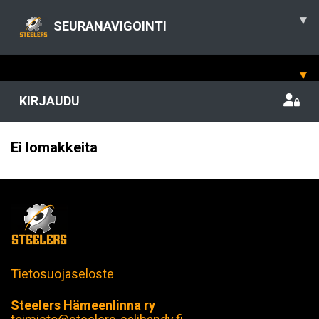
▾
SEURANAVIGOINTI
▾
KIRJAUDU
Ei lomakkeita
Tietosuojaseloste
Steelers Hämeenlinna ry