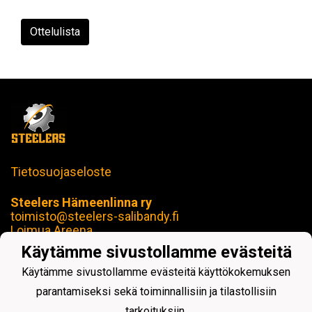
Ottelulista
Tietosuojaseloste
Steelers Hämeenlinna ry
toimisto@steelers-salibandy.fi
Loimua Areena
Härkätie 17 B, 13600 Hämeenlinna
Käytämme sivustollamme evästeitä
Y-tunnus: 2414280-4
Käytämme sivustollamme evästeitä käyttökokemuksen
parantamiseksi sekä toiminnallisiin ja tilastollisiin
tarkoituksiin.