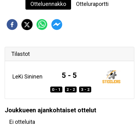
Otteluennakko
Otteluraportti
Tilastot
5 - 5
LeKi Sininen
0 - 1
2 - 2
3 - 2
Joukkueen ajankohtaiset ottelut
Ei otteluita