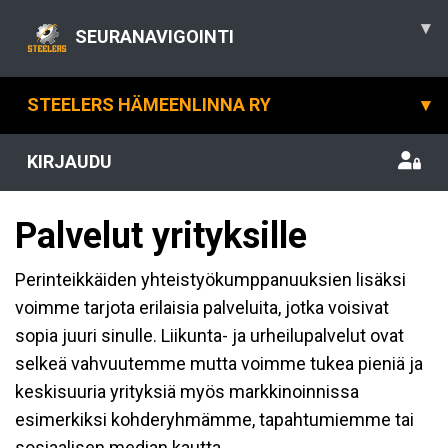
▾
SEURANAVIGOINTI
STEELERS HÄMEENLINNA RY
▾
KIRJAUDU
Palvelut yrityksille
Perinteikkäiden yhteistyökumppanuuksien lisäksi
voimme tarjota erilaisia palveluita, jotka voisivat
sopia juuri sinulle. Liikunta- ja urheilupalvelut ovat
selkeä vahvuutemme mutta voimme tukea pieniä ja
keskisuuria yrityksiä myös markkinoinnissa
esimerkiksi kohderyhmämme, tapahtumiemme tai
sosiaalisen median kautta.