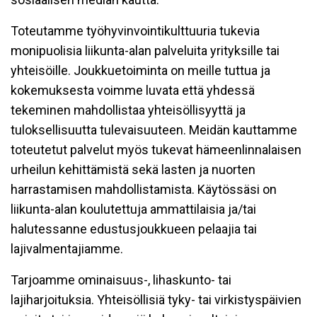
Toteutamme työhyvinvointikulttuuria tukevia
monipuolisia liikunta-alan palveluita yrityksille tai
yhteisöille. Joukkuetoiminta on meille tuttua ja
kokemuksesta voimme luvata että yhdessä
tekeminen mahdollistaa yhteisöllisyyttä ja
tuloksellisuutta tulevaisuuteen. Meidän kauttamme
toteutetut palvelut myös tukevat hämeenlinnalaisen
urheilun kehittämistä sekä lasten ja nuorten
harrastamisen mahdollistamista. Käytössäsi on
liikunta-alan koulutettuja ammattilaisia ja/tai
halutessanne edustusjoukkueen pelaajia tai
lajivalmentajiamme.
Tarjoamme ominaisuus-, lihaskunto- tai
lajiharjoituksia. Yhteisöllisiä tyky- tai virkistyspäivien