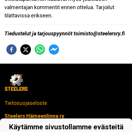
valmentajan kommentit ennen ottelua. Tarjoilut
tilattavissa erikseen.
Tiedustelut ja tarjouspyynnöt toimisto@steelersry.fi
Tietosuojaseloste
Steelers Hämeenlinna ry
toimisto@steelers-salibandy.fi
Käytämme sivustollamme evästeitä
Loimua Areena