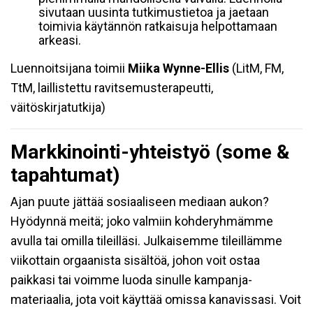
sivutaan uusinta tutkimustietoa ja jaetaan
toimivia käytännön ratkaisuja helpottamaan
arkeasi.
Luennoitsijana toimii
Miika Wynne-Ellis
(LitM, FM,
TtM, laillistettu ravitsemusterapeutti,
väitöskirjatutkija)
Markkinointi-yhteistyö (some &
tapahtumat)
Ajan puute jättää sosiaaliseen mediaan aukon?
Hyödynnä meitä; joko valmiin kohderyhmämme
avulla tai omilla tileilläsi. Julkaisemme tileillämme
viikottain orgaanista sisältöä, johon voit ostaa
paikkasi tai voimme luoda sinulle kampanja-
materiaalia, jota voit käyttää omissa kanavissasi. Voit