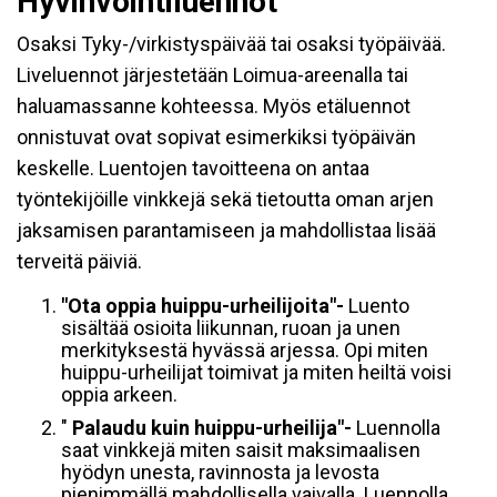
Hyvinvointiluennot
Osaksi Tyky-/virkistyspäivää tai osaksi työpäivää.
Liveluennot järjestetään Loimua-areenalla tai
haluamassanne kohteessa. Myös etäluennot
onnistuvat ovat sopivat esimerkiksi työpäivän
keskelle. Luentojen tavoitteena on antaa
työntekijöille vinkkejä sekä tietoutta oman arjen
jaksamisen parantamiseen ja mahdollistaa lisää
terveitä päiviä.
"Ota oppia huippu-urheilijoita"-
Luento
sisältää osioita liikunnan, ruoan ja unen
merkityksestä hyvässä arjessa. Opi miten
huippu-urheilijat toimivat ja miten heiltä voisi
oppia arkeen.
"
Palaudu
kuin huippu-urheilija"-
Luennolla
saat vinkkejä miten saisit maksimaalisen
hyödyn unesta, ravinnosta ja levosta
pienimmällä mahdollisella vaivalla. Luennolla