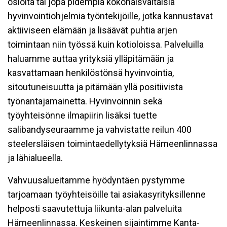
osioita tai jopa pidempiä kokonaisvaltaisia
hyvinvointiohjelmia työntekijöille, jotka kannustavat
aktiiviseen elämään ja lisäävät puhtia arjen
toimintaan niin työssä kuin kotioloissa. Palveluilla
haluamme auttaa yrityksiä ylläpitämään ja
kasvattamaan henkilöstönsä hyvinvointia,
sitoutuneisuutta ja pitämään yllä positiivista
työnantajamainetta. Hyvinvoinnin sekä
työyhteisönne ilmapiirin lisäksi tuette
salibandyseuraamme ja vahvistatte reilun 400
steelersläisen toimintaedellytyksiä Hämeenlinnassa
ja lähialueella.
Vahvuusalueitamme hyödyntäen pystymme
tarjoamaan työyhteisöille tai asiakasyrityksillenne
helposti saavutettuja liikunta-alan palveluita
Hämeenlinnassa. Keskeinen sijaintimme Kanta-