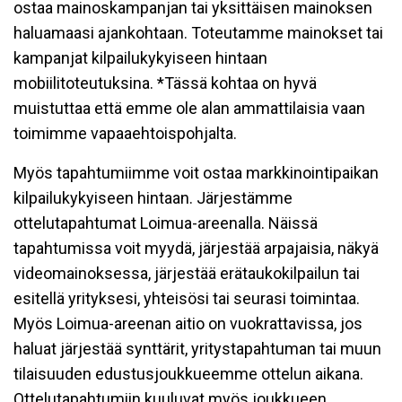
ostaa mainoskampanjan tai yksittäisen mainoksen
haluamaasi ajankohtaan. Toteutamme mainokset tai
kampanjat kilpailukykyiseen hintaan
mobiilitoteutuksina. *Tässä kohtaa on hyvä
muistuttaa että emme ole alan ammattilaisia vaan
toimimme vapaaehtoispohjalta.
Myös tapahtumiimme voit ostaa markkinointipaikan
kilpailukykyiseen hintaan. Järjestämme
ottelutapahtumat Loimua-areenalla. Näissä
tapahtumissa voit myydä, järjestää arpajaisia, näkyä
videomainoksessa, järjestää erätaukokilpailun tai
esitellä yrityksesi, yhteisösi tai seurasi toimintaa.
Myös Loimua-areenan aitio on vuokrattavissa, jos
haluat järjestää synttärit, yritystapahtuman tai muun
tilaisuuden edustusjoukkueemme ottelun aikana.
Ottelutapahtumiin kuuluvat myös joukkueen