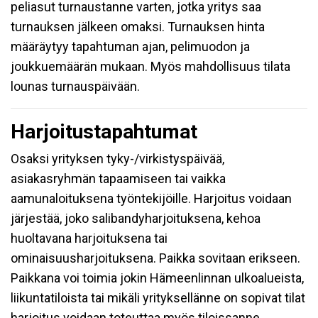
peliasut turnaustanne varten, jotka yritys saa
turnauksen jälkeen omaksi. Turnauksen hinta
määräytyy tapahtuman ajan, pelimuodon ja
joukkuemäärän mukaan. Myös mahdollisuus tilata
lounas turnauspäivään.
Harjoitustapahtumat
Osaksi yrityksen tyky-/virkistyspäivää,
asiakasryhmän tapaamiseen tai vaikka
aamunaloituksena työntekijöille. Harjoitus voidaan
järjestää, joko salibandyharjoituksena, kehoa
huoltavana harjoituksena tai
ominaisuusharjoituksena. Paikka sovitaan erikseen.
Paikkana voi toimia jokin Hämeenlinnan ulkoalueista,
liikuntatiloista tai mikäli yrityksellänne on sopivat tilat
harjoitus voidaan toteuttaa myös tiloissanne.