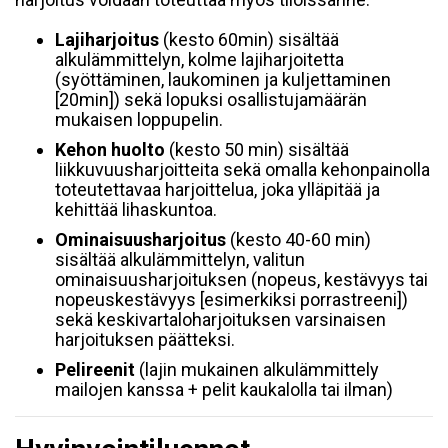
Lajiharjoitus
(kesto 60min)
sisältää
alkulämmittelyn, kolme lajiharjoitetta
(syöttäminen, laukominen ja kuljettaminen
[20min]) sekä lopuksi osallistujamäärän
mukaisen loppupelin.
Kehon huolto
(kesto 50 min) sisältää
liikkuvuusharjoitteita sekä omalla kehonpainolla
toteutettavaa harjoittelua, joka ylläpitää ja
kehittää lihaskuntoa.
Ominaisuusharjoitus
(kesto 40-60 min)
sisältää alkulämmittelyn, valitun
ominaisuusharjoituksen (nopeus, kestävyys tai
nopeuskestävyys [esimerkiksi porrastreeni])
sekä keskivartaloharjoituksen varsinaisen
harjoituksen päätteksi.
Pelireenit
(lajin mukainen alkulämmittely
mailojen kanssa + pelit kaukalolla tai ilman)