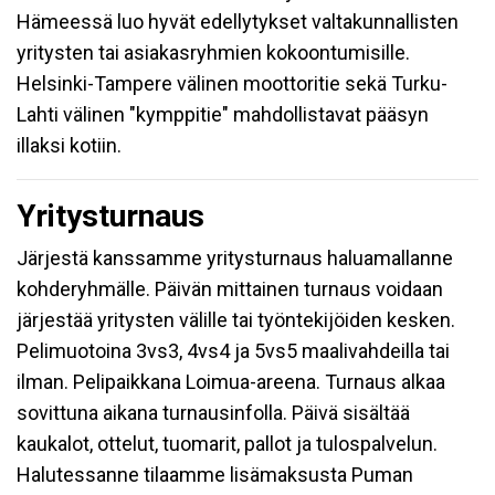
Hämeessä luo hyvät edellytykset valtakunnallisten
yritysten tai asiakasryhmien kokoontumisille.
Helsinki-Tampere välinen moottoritie sekä Turku-
Lahti välinen "kymppitie" mahdollistavat pääsyn
illaksi kotiin.
Yritysturnaus
Järjestä kanssamme yritysturnaus haluamallanne
kohderyhmälle. Päivän mittainen turnaus voidaan
järjestää yritysten välille tai työntekijöiden kesken.
Pelimuotoina 3vs3, 4vs4 ja 5vs5 maalivahdeilla tai
ilman. Pelipaikkana Loimua-areena. Turnaus alkaa
sovittuna aikana turnausinfolla. Päivä sisältää
kaukalot, ottelut, tuomarit, pallot ja tulospalvelun.
Halutessanne tilaamme lisämaksusta Puman