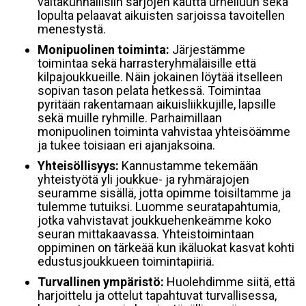
valtakunnallisiin sarjojen kautta urheiluun sekä
lopulta pelaavat aikuisten sarjoissa tavoitellen
menestystä.
Monipuolinen toiminta:
Järjestämme
toimintaa sekä harrasteryhmäläisille että
kilpajoukkueille. Näin jokainen löytää itselleen
sopivan tason pelata hetkessä. Toimintaa
pyritään rakentamaan aikuisliikkujille, lapsille
sekä muille ryhmille. Parhaimillaan
monipuolinen toiminta vahvistaa yhteisöämme
ja tukee toisiaan eri ajanjaksoina.
Yhteisöllisyys:
Kannustamme tekemään
yhteistyötä yli joukkue- ja ryhmärajojen
seuramme sisällä, jotta opimme toisiltamme ja
tulemme tutuiksi. Luomme seuratapahtumia,
jotka vahvistavat joukkuehenkeämme koko
seuran mittakaavassa. Yhteistoimintaan
oppiminen on tärkeää kun ikäluokat kasvat kohti
edustusjoukkueen toimintapiiriä.
Turvallinen ympäristö:
Huolehdimme siitä, että
harjoittelu ja ottelut tapahtuvat turvallisessa,