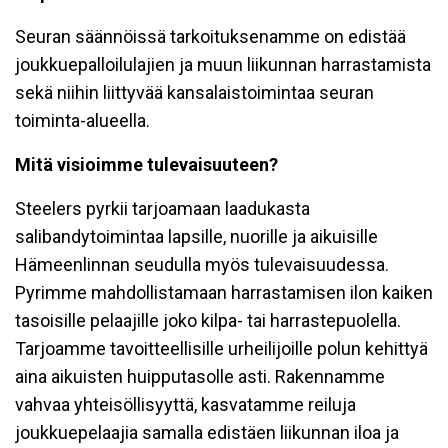
Seuran säännöissä tarkoituksenamme on edistää
joukkuepalloilulajien ja muun liikunnan harrastamista
sekä niihin liittyvää kansalaistoimintaa seuran
toiminta-alueella.
Mitä visioimme tulevaisuuteen?
Steelers pyrkii tarjoamaan laadukasta
salibandytoimintaa lapsille, nuorille ja aikuisille
Hämeenlinnan seudulla myös tulevaisuudessa.
Pyrimme mahdollistamaan harrastamisen ilon kaiken
tasoisille pelaajille joko kilpa- tai harrastepuolella.
Tarjoamme tavoitteellisille urheilijoille polun kehittyä
aina aikuisten huipputasolle asti. Rakennamme
vahvaa yhteisöllisyyttä, kasvatamme reiluja
joukkuepelaajia samalla edistäen liikunnan iloa ja