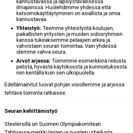
kannustavassa ja lapsiystävällisessä
ilmapiirissä. Huolehdimme yhdessä että
katsomokäyttäytyminen on asiallista ja omia
kannustavaa.
Yhteistyö:
Teemme yhteistyötä koulujen,
paikallisten yritysten ja muiden sidosryhmien
kanssa tukeaksemme pelaajien arkea ja
vahvistaen seuran toimintaa. Vain yhdessä
olemme vahva seura.
Arvot arjessa:
Toimimme esimerkkinä reilusta
pelistä, hyvästä käytöksestä ja kunnioituksesta
niin kentällä kuin sen ulkopuolella.
Edellämainitut luovat pohjan visiollemme ja arjessa
tehtävä toiminta ratkaisee.
Seuran kehittämistyö
Steelersillä on Suomen Olympiakomitean
Tähtiseura-merkki lasten ja nuorten urheilusta.