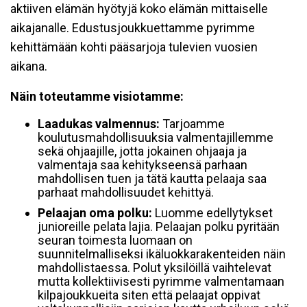
aktiiven elämän hyötyjä koko elämän mittaiselle
aikajanalle. Edustusjoukkuettamme pyrimme
kehittämään kohti pääsarjoja tulevien vuosien
aikana.
Näin toteutamme visiotamme:
Laadukas valmennus:
Tarjoamme
koulutusmahdollisuuksia valmentajillemme
sekä ohjaajille, jotta jokainen ohjaaja ja
valmentaja saa kehitykseensä parhaan
mahdollisen tuen ja tätä kautta pelaaja saa
parhaat mahdollisuudet kehittyä.
Pelaajan oma polku:
Luomme edellytykset
junioreille pelata lajia. Pelaajan polku pyritään
seuran toimesta luomaan on
suunnitelmalliseksi ikäluokkarakenteiden näin
mahdollistaessa. Polut yksilöillä vaihtelevat
mutta kollektiivisesti pyrimme valmentamaan
kilpajoukkueita siten että pelaajat oppivat