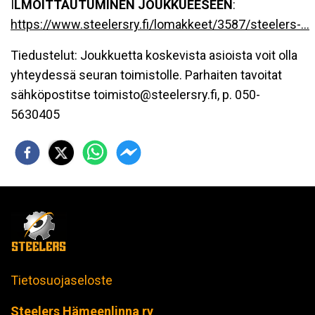
I
LMOITTAUTUMINEN JOUKKUEESEEN
:
https://www.steelersry.fi/lomakkeet/3587/steelers-...
Tiedustelut: Joukkuetta koskevista asioista voit olla
yhteydessä seuran toimistolle. Parhaiten tavoitat
sähköpostitse toimisto@steelersry.fi, p. 050-
5630405
Tietosuojaseloste
Steelers Hämeenlinna ry