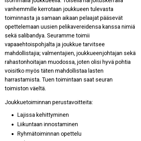
isommalla joukkueella. Toisella harjoituskerralla
vanhemmille kerrotaan joukkueen tulevasta
toiminnasta ja samaan aikaan pelaajat pääsevät
opettelemaan uusien pelikavereidensa kanssa nimiä
sekä salibandya. Seuramme toimii
vapaaehtoispohjalta ja joukkue tarvitsee
mahdollistajia; valmentajien, joukkueenjohtajan sekä
rahastonhoitajan muodossa, joten olisi hyvä pohtia
voisitko myös täten mahdollistaa lasten
harrastamista. Tuen toimintaan saat seuran
toimiston väeltä.
Joukkuetoiminnan perustavoitteita:
Lajissa kehittyminen
Liikuntaan innostaminen
Ryhmätoiminnan opettelu