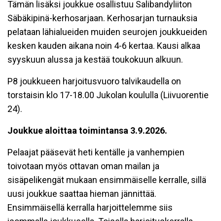
Tämän lisäksi joukkue osallistuu Salibandyliiton
Säbäkipinä-kerhosarjaan. Kerhosarjan turnauksia
pelataan lähialueiden muiden seurojen joukkueiden
kesken kauden aikana noin 4-6 kertaa. Kausi alkaa
syyskuun alussa ja kestää toukokuun alkuun.
P8 joukkueen harjoitusvuoro talvikaudella on
torstaisin klo 17-18.00 Jukolan koululla (Liivuorentie
24).
Joukkue aloittaa toimintansa 3.9.2026.
Pelaajat pääsevät heti kentälle ja vanhempien
toivotaan myös ottavan oman mailan ja
sisäpelikengät mukaan ensimmäiselle kerralle, sillä
uusi joukkue saattaa hieman jännittää.
Ensimmäisellä kerralla harjoittelemme siis