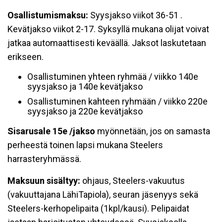
Osallistumismaksu:
Syysjakso viikot 36-51 .
Kevätjakso viikot 2-17. Syksyllä mukana olijat voivat
jatkaa automaattisesti keväällä. Jaksot laskutetaan
erikseen.
Osallistuminen yhteen ryhmää / viikko 140e
syysjakso ja 140e kevätjakso
Osallistuminen kahteen ryhmään / viikko 220e
syysjakso ja 220e kevätjakso
Sisarusale 15e /jakso
myönnetään, jos on samasta
perheestä toinen lapsi mukana Steelers
harrasteryhmässä.
Maksuun sisältyy:
ohjaus, Steelers-vakuutus
(vakuuttajana LähiTapiola), seuran jäsenyys sekä
Steelers-kerhopelipaita (1kpl/kausi). Pelipaidat