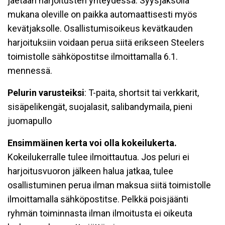
jaetaan harjoitusten yhteydessä. Syysjaksolla
mukana oleville on paikka automaattisesti myös
kevätjaksolle. Osallistumisoikeus kevätkauden
harjoituksiin voidaan perua siitä erikseen Steelers
toimistolle sähköpostitse ilmoittamalla 6.1.
mennessä.
Pelurin varusteiksi
: T-paita, shortsit tai verkkarit,
sisäpelikengät, suojalasit, salibandymaila, pieni
juomapullo
Ensimmäinen kerta voi olla kokeilukerta.
Kokeilukerralle tulee ilmoittautua. Jos peluri ei
harjoitusvuoron jälkeen halua jatkaa, tulee
osallistuminen perua ilman maksua siitä toimistolle
ilmoittamalla sähköpostitse. Pelkkä poisjäänti
ryhmän toiminnasta ilman ilmoitusta ei oikeuta