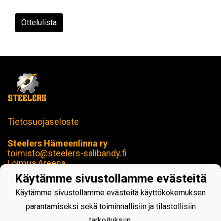
Ottelulista
Tietosuojaseloste
Steelers Hämeenlinna ry
toimisto@steelers-salibandy.fi
Loimua Areena
Härkätie 17 B, 13600 Hämeenlinna
Käytämme sivustollamme evästeitä
Y-tunnus: 2414280-4
Käytämme sivustollamme evästeitä käyttökokemuksen
parantamiseksi sekä toiminnallisiin ja tilastollisiin
tarkoituksiin.