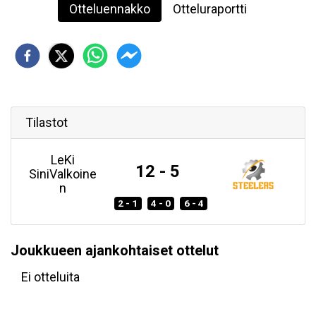
Otteluennakko
Otteluraportti
Tilastot
LeKi
12 - 5
SiniValkoine
n
2 - 1
4 - 0
6 - 4
Joukkueen ajankohtaiset ottelut
Ei otteluita