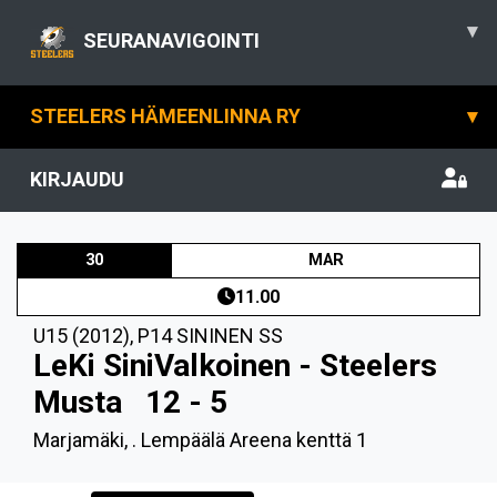
▾
SEURANAVIGOINTI
STEELERS HÄMEENLINNA RY
▾
KIRJAUDU
30
MAR
11.00
U15 (2012)
,
P14 SININEN SS
LeKi SiniValkoinen - Steelers
Musta
12 - 5
Marjamäki, . Lempäälä Areena kenttä 1