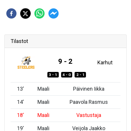
Tilastot
9 - 2
Karhut
3 - 1
4 - 0
2 - 1
13
'
Maali
Päivinen Iikka
14
'
Maali
Paavola Rasmus
18
'
Maali
Vastustaja
19
'
Maali
Veijola Jaakko