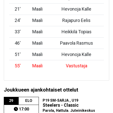
21
'
Maali
Hevonoja Kalle
24
'
Maali
Rajapuro Eelis
33
'
Maali
Heikkilä Topias
46
'
Maali
Paavola Rasmus
51
'
Maali
Hevonoja Kalle
55
'
Maali
Vastustaja
Joukkueen ajankohtaiset ottelut
P19 SM-SARJA , U19
29
ELO
Steelers - Classic
17:00
Parola, Hattula. Juteinikeskus