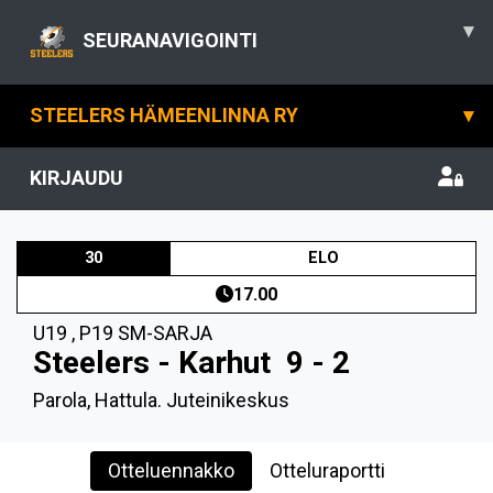
▾
SEURANAVIGOINTI
STEELERS HÄMEENLINNA RY
▾
KIRJAUDU
30
ELO
17.00
U19
,
P19 SM-SARJA
Steelers - Karhut
9 - 2
Parola, Hattula. Juteinikeskus
Otteluennakko
Otteluraportti