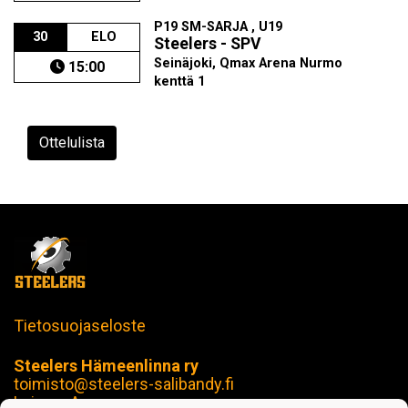
P19 SM-SARJA , U19
30
ELO
Steelers - SPV
Seinäjoki, Qmax Arena Nurmo
15:00
kenttä 1
Ottelulista
Tietosuojaseloste
Steelers Hämeenlinna ry
toimisto@steelers-salibandy.fi
Loimua Areena