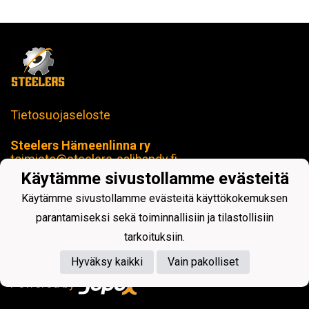
Tietosuojaseloste
Steelers Hämeenlinna ry
toimisto@steelers-salibandy.fi
Loimua Areena
Käytämme sivustollamme evästeitä
Härkätie 17 B, 13600 Hämeenlinna
Käytämme sivustollamme evästeitä käyttökokemuksen
Y-tunnus: 2414280-4
parantamiseksi sekä toiminnallisiin ja tilastollisiin
tarkoituksiin.
Hyväksy kaikki
Vain pakolliset
Powered by