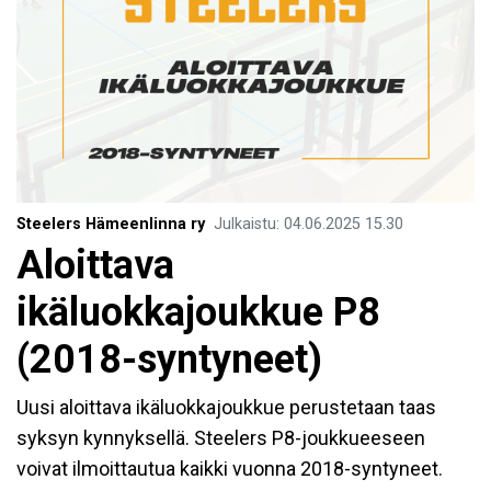
Steelers Hämeenlinna ry
Julkaistu
:
04.06.2025
15.30
Aloittava
ikäluokkajoukkue P8
(2018-syntyneet)
Uusi aloittava ikäluokkajoukkue perustetaan taas
syksyn kynnyksellä. Steelers P8-joukkueeseen
voivat ilmoittautua kaikki vuonna 2018-syntyneet.