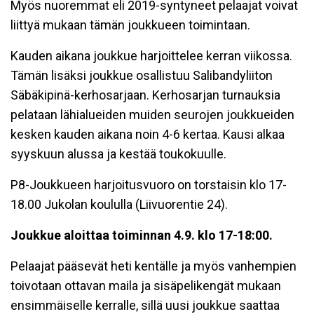
Myös nuoremmat eli 2019-syntyneet pelaajat voivat
liittyä mukaan tämän joukkueen toimintaan.
Kauden aikana joukkue harjoittelee kerran viikossa.
Tämän lisäksi joukkue osallistuu Salibandyliiton
Säbäkipinä-kerhosarjaan. Kerhosarjan turnauksia
pelataan lähialueiden muiden seurojen joukkueiden
kesken kauden aikana noin 4-6 kertaa. Kausi alkaa
syyskuun alussa ja kestää toukokuulle.
P8-Joukkueen harjoitusvuoro on torstaisin klo 17-
18.00 Jukolan koululla (Liivuorentie 24).
Joukkue aloittaa toiminnan 4.9. klo 17-18:00.
Pelaajat pääsevät heti kentälle ja myös vanhempien
toivotaan ottavan maila ja sisäpelikengät mukaan
ensimmäiselle kerralle, sillä uusi joukkue saattaa