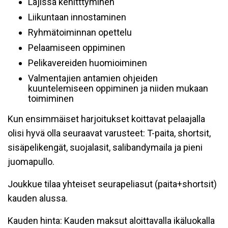
Lajissa kehitttyminen
Liikuntaan innostaminen
Ryhmätoiminnan opettelu
Pelaamiseen oppiminen
Pelikavereiden huomioiminen
Valmentajien antamien ohjeiden
kuuntelemiseen oppiminen ja niiden mukaan
toimiminen
Kun ensimmäiset harjoitukset koittavat pelaajalla
olisi hyvä olla seuraavat varusteet: T-paita, shortsit,
sisäpelikengät, suojalasit, salibandymaila ja pieni
juomapullo.
Joukkue tilaa yhteiset seurapeliasut (paita+shortsit)
kauden alussa.
Kauden hinta: Kauden maksut aloittavalla ikäluokalla